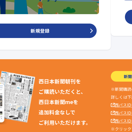
新規登録
新聞
西日本新聞朝刊を
※新聞購読
ご購読いただくと、
詳しくは下
西日本新聞meを
西パスI
追加料金なしで
西パスI
西パスI
ご利用いただけます。
※クリック